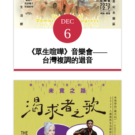
DEC
6
《眾生喧嘩》音樂會——
台灣複調的迴音