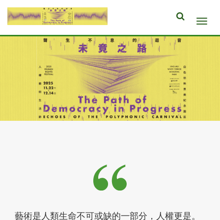
跳
全
到
展
文
主
開/
檢
要
摺
索
內
疊
容
選
區
單
塊
2025
人
權
藝
術
生
活
節
藝術是人類生命不可或缺的一部分，人權更是。
